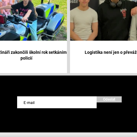
ináři zakončili školní rok setkáním s
Logistika není jen o převáž
policií
Odeslat