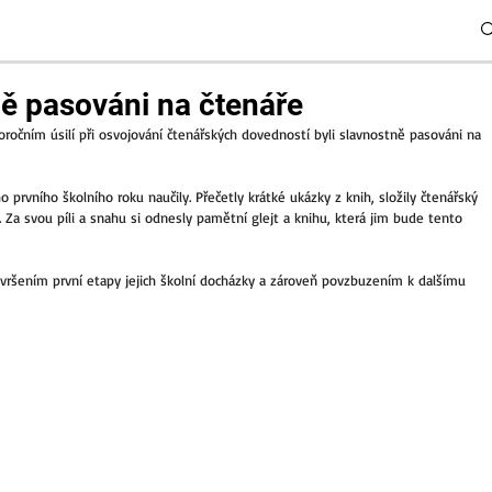
tně pasováni na čtenáře
oročním úsilí při osvojování čtenářských dovedností byli slavnostně pasováni na 
vního školního roku naučily. Přečetly krátké ukázky z knih, složily čtenářský 
. Za svou píli a snahu si odnesly pamětní glejt a knihu, která jim bude tento 
vršením první etapy jejich školní docházky a zároveň povzbuzením k dalšímu 