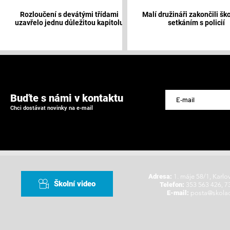
Rozloučení s devátými třídami
Malí družináři zakončili ško
uzavřelo jednu důležitou kapitolu
setkáním s policií
Buďte s námi v kontaktu
Chci dostávat novinky na e-mail
Adresa:
1. máje 58/1, Karlo
Školní video
Telefon:
353 563 426, 7
E-mail:
posta@skolad