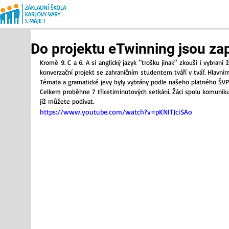
Do projektu eTwinning jsou zap
Kromě 9. C a 6. A si anglický jazyk "trošku jinak" zkouší i vybraní ž
konverzační projekt se zahraničním studentem tváří v tvář. Hlavním c
Témata a gramatické jevy byly vybrány podle našeho platného ŠVP, žá
Celkem proběhne 7 třicetiminutových setkání. Žáci spolu komunikuj
již můžete podívat.
https://www.youtube.com/watch?v=pKNITJciSAo