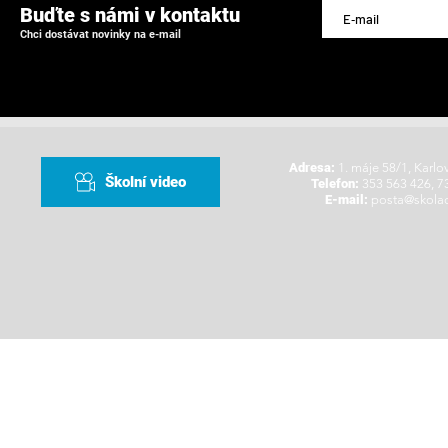
Buďte s námi v kontaktu
Chci dostávat novinky na e-mail
Adresa:
1. máje 58/1, Karlo
Školní video
Telefon:
353 563 426, 7
E-mail:
posta@skolad