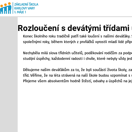
Rozloučení s devátými třídami 
Konec školního roku tradičně patří také loučení s našimi deváťáky. 
společnými roky, během kterých z prvňáčků vyrostli mladí lidé připra
Nechyběla milá slova třídních učitelů, poděkování rodičům za podpo
studijní úspěchy, každodenní radosti i chvíle, které nebyly vždy j
Děkujeme našim deváťákům za to, že byli součástí života školy, za 
tříd. Věříme, že na léta strávená na naší škole budou vzpomínat
Přejeme všem absolventům hodně štěstí, odvahy a úspěchů na jejich