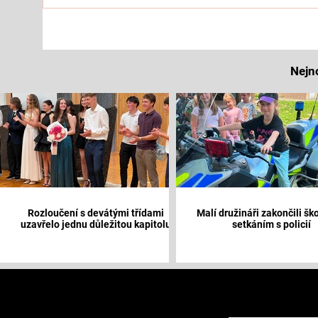
Nejn
Rozloučení s devátými třídami
Malí družináři zakončili ško
uzavřelo jednu důležitou kapitolu
setkáním s policií