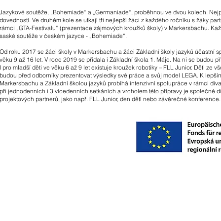
Jazykové soutěže, „Bohemiade“ a „Germaniade“, proběhnou ve dvou kolech. Nejprve vy
dovedností. Ve druhém kole se utkají tři nejlepší žáci z každého ročníku s žáky par
rámci „GTA-Festivalu“ (prezentace zájmových kroužků školy) v Markersbachu. Každ
saské soutěže v českém jazyce - „Bohemiade“.
Od roku 2017 se žáci školy v Markersbachu a žáci Základní školy jazyků účastní 
věku 9 až 16 let. V roce 2019 se přidala i Základní škola 1. Máje. Na ni se budou
I pro mladší děti ve věku 6 až 9 let existuje kroužek robotiky – FLL Junior. Děti ze
budou před odborníky prezentovat výsledky své práce a svůj model LEGA. K lepš
Markersbachu a Základní školou jazyků probíhá intenzivní spolupráce v rámci div
při jednodenních i 3 vícedenních setkáních a vrcholem této přípravy je společné d
projektových partnerů, jako např. FLL Junior, den dětí nebo závěrečné konference.