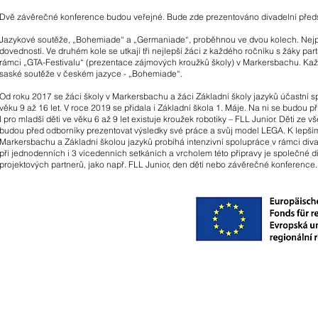
Dvě závěrečné konference budou veřejné. Bude zde prezentováno divadelní předst
Jazykové soutěže, „Bohemiade“ a „Germaniade“, proběhnou ve dvou kolech. Nejprve vy
dovedností. Ve druhém kole se utkají tři nejlepší žáci z každého ročníku s žáky par
rámci „GTA-Festivalu“ (prezentace zájmových kroužků školy) v Markersbachu. Každ
saské soutěže v českém jazyce - „Bohemiade“.
Od roku 2017 se žáci školy v Markersbachu a žáci Základní školy jazyků účastní 
věku 9 až 16 let. V roce 2019 se přidala i Základní škola 1. Máje. Na ni se budou
I pro mladší děti ve věku 6 až 9 let existuje kroužek robotiky – FLL Junior. Děti ze
budou před odborníky prezentovat výsledky své práce a svůj model LEGA. K lepš
Markersbachu a Základní školou jazyků probíhá intenzivní spolupráce v rámci div
při jednodenních i 3 vícedenních setkáních a vrcholem této přípravy je společné d
projektových partnerů, jako např. FLL Junior, den dětí nebo závěrečné konference.