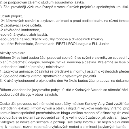
2. Je podporován zájem o studium sousedního jazyka.
3. Žáci provádějí výzkum o Evropě v rámci různých projektů a společných kroužků.
Obsah projektu:
-24 žákovských setkání s jazykovou animací a prací podle obsahu na různá témata
-2 vzdělávací akce učitelů,
-2 závěrečné konference,
-společná výuka cizích jazyků,
-spolupráce na kroužkách: kroužky robotiky a divadelních kroužky,
-soutěže: Bohemiade, Germaniade, FIRST LEGO League a FLL Junior.
Aktivity projektu:
Během 24 setkání budou žáci pracovat společně se svými vrstevníky ze sousední ze
plánům předmětů dějepis, zeměpis, fyzika, němčina a čeština. Vzájemně se lépe p
Jednodenní setkání probíhají následovně:
1. Jazyková animace; účastníci se představí a informují ostatní o výsledcích před
2. Společné aktivity v rámci sportovních a výtvarných projektů.
3. Krátké vyhodnocení projektového dne Ve škole budou žáci pracovat na dokumenta
Během vícedenního jazykového pobytu 9. tříd v Karlových Varech se němečtí žáci 
budou cvičit dialogy v obou jazycích.
České děti provedou své německé spolužáky městem Karlovy Vary. Žáci využijí ča
jednodenní exkurzi. Přitom vytvoří a otestují digitální výukové materiály. V rámci 
komunikovat společně prostřednictvím blogu vznikne mnoho příležitostí využít znalo
spolupráce se školami ze sousední země je velmi dobrý způsob, jak odstranit jazy
Kolegové se navzájem seznámí a poznají i své školy. Informují se nejen o aktuálním 
mj. k inspiraci, rozvoji repertoáru výukových metod a eliminaci jazykových bariér.