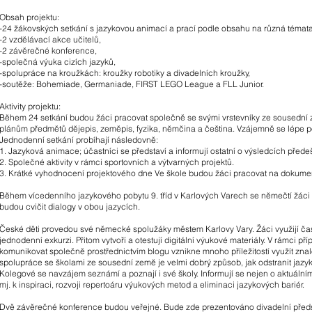
Obsah projektu:
-24 žákovských setkání s jazykovou animací a prací podle obsahu na různá témata
-2 vzdělávací akce učitelů,
-2 závěrečné konference,
-společná výuka cizích jazyků,
-spolupráce na kroužkách: kroužky robotiky a divadelních kroužky,
-soutěže: Bohemiade, Germaniade, FIRST LEGO League a FLL Junior.
Aktivity projektu:
Během 24 setkání budou žáci pracovat společně se svými vrstevníky ze sousední ze
plánům předmětů dějepis, zeměpis, fyzika, němčina a čeština. Vzájemně se lépe p
Jednodenní setkání probíhají následovně:
1. Jazyková animace; účastníci se představí a informují ostatní o výsledcích před
2. Společné aktivity v rámci sportovních a výtvarných projektů.
3. Krátké vyhodnocení projektového dne Ve škole budou žáci pracovat na dokumenta
Během vícedenního jazykového pobytu 9. tříd v Karlových Varech se němečtí žáci 
budou cvičit dialogy v obou jazycích.
České děti provedou své německé spolužáky městem Karlovy Vary. Žáci využijí ča
jednodenní exkurzi. Přitom vytvoří a otestují digitální výukové materiály. V rámci 
komunikovat společně prostřednictvím blogu vznikne mnoho příležitostí využít znalo
spolupráce se školami ze sousední země je velmi dobrý způsob, jak odstranit jazy
Kolegové se navzájem seznámí a poznají i své školy. Informují se nejen o aktuálním 
mj. k inspiraci, rozvoji repertoáru výukových metod a eliminaci jazykových bariér.
Dvě závěrečné konference budou veřejné. Bude zde prezentováno divadelní předst