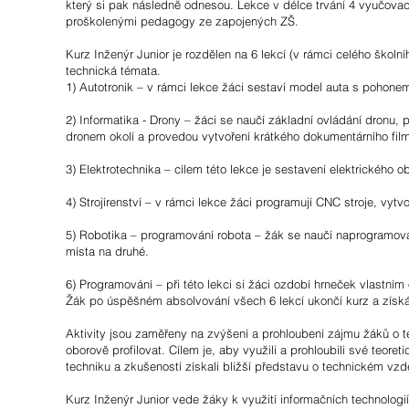
který si pak následně odnesou. Lekce v délce trvání 4 vyučov
proškolenými pedagogy ze zapojených ZŠ.
Kurz Inženýr Junior je rozdělen na 6 lekcí (v rámci celého školn
technická témata.
1) Autotronik – v rámci lekce žáci sestaví model auta s pohonem 
2) Informatika - Drony – žáci se naučí základní ovládání dronu,
dronem okolí a provedou vytvoření krátkého dokumentárního fil
3) Elektrotechnika – cílem této lekce je sestavení elektrického o
4) Strojírenství – v rámci lekce žáci programují CNC stroje, vytv
5) Robotika – programování robota – žák se naučí naprogramovat 
místa na druhé.
6) Programování – při této lekci si žáci ozdobí hrneček vlastní
Žák po úspěšném absolvování všech 6 lekcí ukončí kurz a získá tit
Aktivity jsou zaměřeny na zvýšení a prohloubení zájmu žáků o te
oborově profilovat. Cílem je, aby využili a prohloubili své teor
techniku a zkušeností získali bližší představu o technickém vz
Kurz Inženýr Junior vede žáky k využití informačních technolog