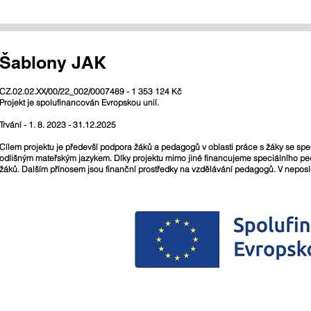
Šablony JAK
CZ.02.02.XX/00/22_002/0007489 - 1 353 124 Kč
Projekt je spolufinancován Evropskou unií.
Trvání - 1. 8. 2023 - 31.12.2025
Cílem projektu je předevší podpora žáků a pedagogů v oblasti práce s žáky se spe
odlišným mateřským jazykem. Díky projektu mimo jiné financujeme speciálního ped
žáků. Dalším přínosem jsou finanční prostředky na vzdělávání pedagogů. V neposle